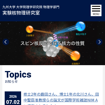
九州大学 大学院理学研究院 物理学部門
実験核物理研究室
Topics
お知らせ
修士2年の鹿田さん、博士1年の北川さん、田
2026
中聖臣准教授らの論文が国際学術雑誌NIM A
07.02