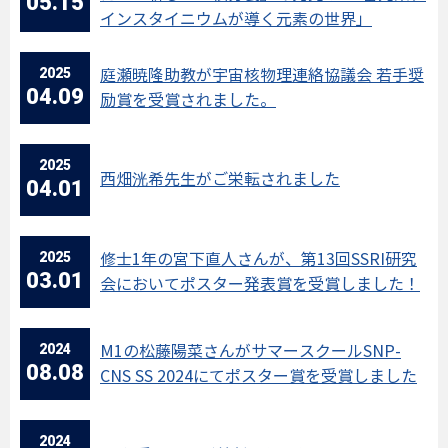
05.15
インスタイニウムが導く元素の世界」
2025
庭瀬暁隆助教が宇宙核物理連絡協議会 若手奨
04.09
励賞を受賞されました。
2025
西畑洸希先生がご栄転されました
04.01
2025
修士1年の宮下直人さんが、第13回SSRI研究
03.01
会においてポスター発表賞を受賞しました！
2024
M1の松藤陽菜さんがサマースクールSNP-
08.08
CNS SS 2024にてポスター賞を受賞しました
2024