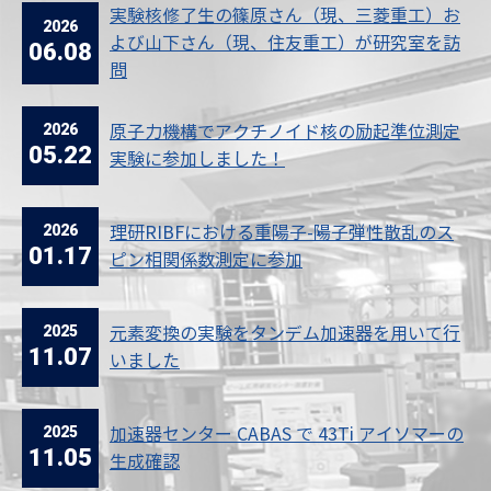
実験核修了生の篠原さん（現、三菱重工）お
2026
よび山下さん（現、住友重工）が研究室を訪
06.08
問
2026
原子力機構でアクチノイド核の励起準位測定
05.22
実験に参加しました！
2026
理研RIBFにおける重陽子-陽子弾性散乱のス
01.17
ピン相関係数測定に参加
2025
元素変換の実験をタンデム加速器を用いて行
11.07
いました
2025
加速器センター CABAS で 43Ti アイソマーの
11.05
生成確認