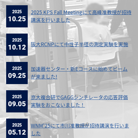
2025
2025 KPS Fall Meetingにて高峰准教授が招待
10.25
講演を行いました
2025
阪大RCNPにて中性子半径の測定実験を実施
10.12
2025
加速器センター・新Eコースに始めてビーム
09.25
が来ました!
2025
京大複合研でGAGGシンチレータの応答評価
09.05
実験をおこないました！
2025
WNM’25にて市川准教授が招待講演を行いま
05.12
した